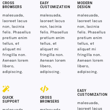
BROWSERS
CUSTOMIZATION
DESIGN
malesuada,
malesuada,
malesuada,
laoreet lacus
laoreet lacus
laoreet lacus
non, lacinia
non, lacinia
non, lacinia
felis. Phasellus
felis. Phasellus
felis. Phasellus
pretium enim
pretium enim
pretium enim
tellus, et
tellus, et
tellus, et
aliquet mi
aliquet mi
aliquet mi
fringilla non.
fringilla non.
fringilla non.
Aenean lorem
Aenean lorem
Aenean lorem
libero,
libero,
libero,
adipiscing.
adipiscing.
adipiscing.
EASY
CUSTOMIZATION
QUICK
CROSS
SUPPORT
BROWSERS
malesuada,
laoreet lacus
malesuada,
malesuada,
non, lacinia