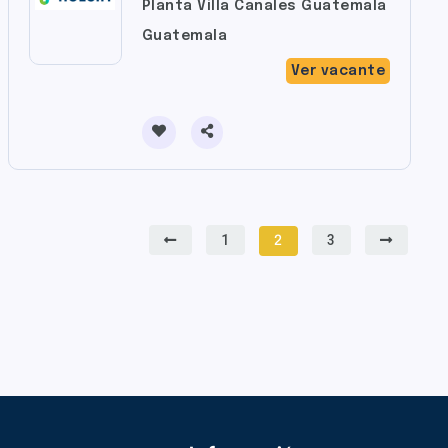
Planta Villa Canales Guatemala
Guatemala
Ver vacante
1
3
2