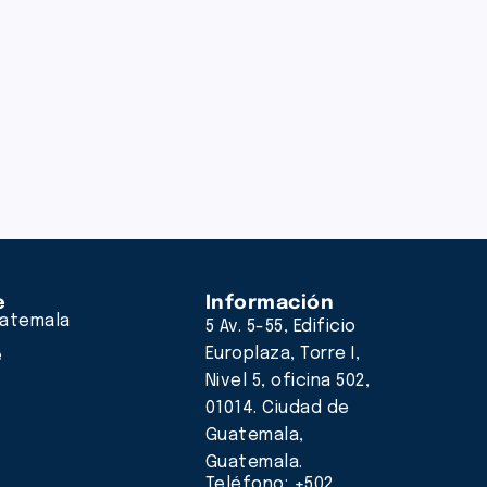
e
Información
atemala
5 Av. 5-55, Edificio
Europlaza, Torre I,
e
Nivel 5, oficina 502,
01014. Ciudad de
Guatemala,
Guatemala.
Teléfono: +502