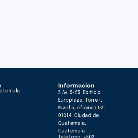
e
Información
atemala
5 Av. 5-55, Edificio
Europlaza, Torre I,
e
Nivel 5, oficina 502,
01014. Ciudad de
Guatemala,
Guatemala.
Teléfono: +502