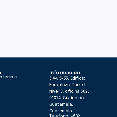
e
Información
atemala
5 Av. 5-55, Edificio
Europlaza, Torre I,
e
Nivel 5, oficina 502,
01014. Ciudad de
Guatemala,
Guatemala.
Teléfono: +502