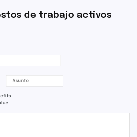
stos de trabajo activos
efits
alue