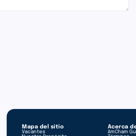
Mapa del sitio
Acerca d
Vacantes
AmCham Gu