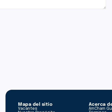
Mapa del sitio
Acerca d
Vacantes
AmCham Gu