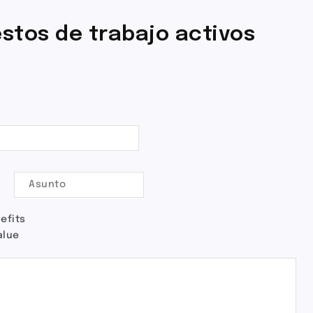
stos de trabajo activos
efits
alue