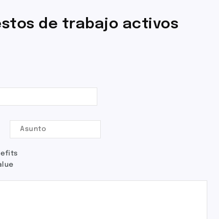
stos de trabajo activos
efits
alue