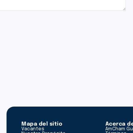
Mapa del sitio
Acerca d
Vacantes
AmCham Gu