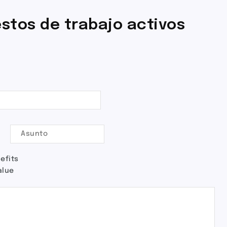
stos de trabajo activos
efits
alue