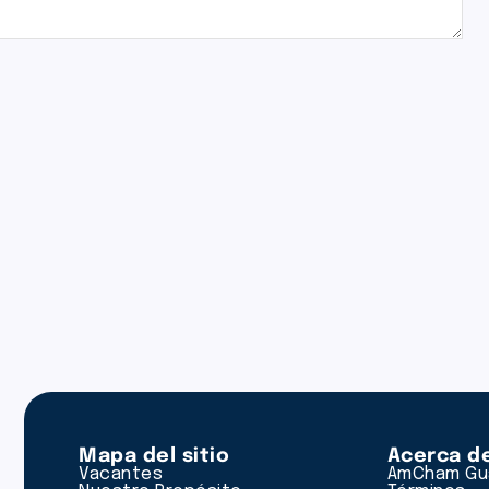
Mapa del sitio
Acerca d
Vacantes
AmCham Gu