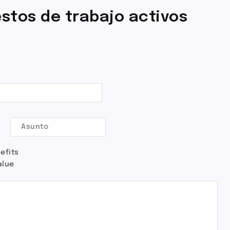
stos de trabajo activos
efits
alue