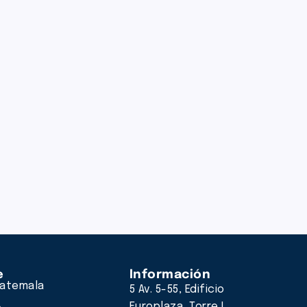
e
Información
atemala
5 Av. 5-55, Edificio
Europlaza, Torre I,