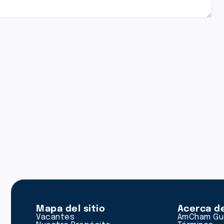
Mapa del sitio
Acerca d
Vacantes
AmCham Gu