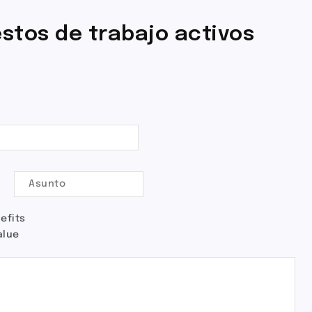
stos de trabajo activos
efits
alue