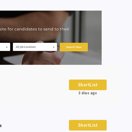
ShortList
3 días ago
ShortList
s