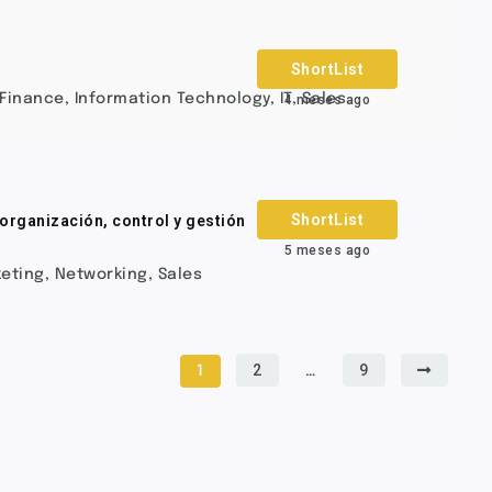
ShortList
Finance
,
Information Technology
,
IT
,
Sales
4 meses ago
ShortList
organización, control y gestión
5 meses ago
eting
,
Networking
,
Sales
2
9
1
…