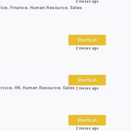
2 meses ago
vice
,
Finance
,
Human Resource
,
Sales
ShortList
2 meses ago
ShortList
rvice
,
HR
,
Human Resource
,
Sales
2 meses ago
ShortList
2 meses ago