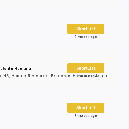
ShortList
3 meses ago
ShortList
 Talento Humano
a
,
HR
,
Human Resource
,
Recursos Humanos
,
Sales
3 meses ago
ShortList
3 meses ago